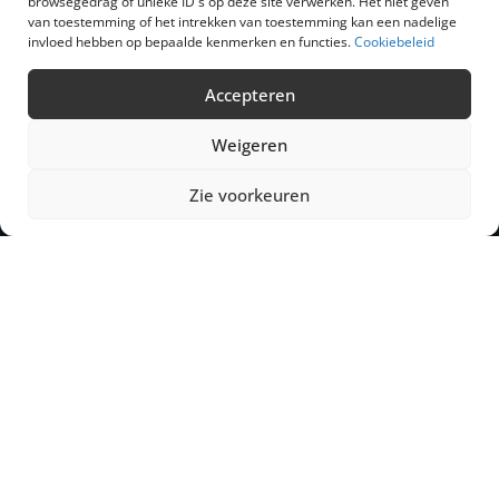
browsegedrag of unieke ID's op deze site verwerken. Het niet geven
van toestemming of het intrekken van toestemming kan een nadelige
Nieuws
invloed hebben op bepaalde kenmerken en functies.
Cookiebeleid
Wie zijn wij ?
Het team
Accepteren
Contact
Weigeren
Zie voorkeuren
EXTROM Wallonie
Z.I. rue du Charbonnage, 11
B-4020 Wandre – Liège
T +32 (0)4 370 00 75
sales.wl@extrom.net
EXTROM Flandre
Industrielaan, 14