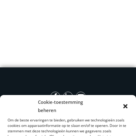
Cookie-toestemming
beheren
Onze producten
Onze expertisegebieden
Om de beste ervaringen te bieden, gebruiken we technologieën zoals
cookies om apparaatinformatie op te slaan en/of te openen. Door in te
Industriële machines
stemmen met deze technologieën kunnen we gegevens zoals
Catalogus