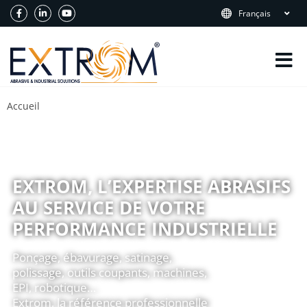
Français
Accueil
EXTROM, L’EXPERTISE ABRASIFS
AU SERVICE DE VOTRE
PERFORMANCE INDUSTRIELLE
Ponçage, ébavurage, satinage,
polissage, outils coupants, machines,
EPI, robotique…
Extrom, la référence professionnelle