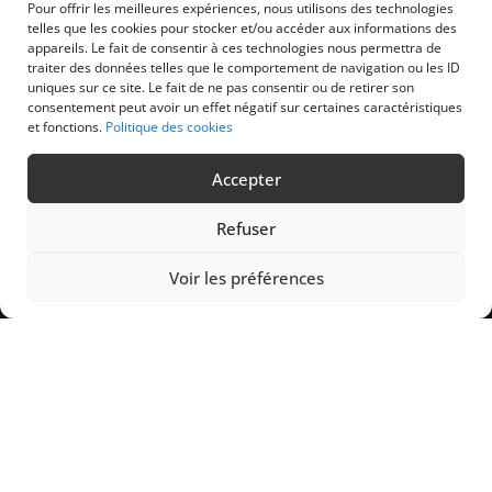
Pour offrir les meilleures expériences, nous utilisons des technologies
Nos gammes de produits
telles que les cookies pour stocker et/ou accéder aux informations des
Nos domaines d’expertise
appareils. Le fait de consentir à ces technologies nous permettra de
Machines industrielles
traiter des données telles que le comportement de navigation ou les ID
uniques sur ce site. Le fait de ne pas consentir ou de retirer son
Catalogues
consentement peut avoir un effet négatif sur certaines caractéristiques
Actualités
et fonctions.
Politique des cookies
Qui sommes-nous ?
Accepter
L’équipe
Contact
Refuser
Voir les préférences
EXTROM Wallonie
Z.I. rue du Charbonnage, 11
B-4020 Wandre – Liège
T +32 (0)4 370 00 75
sales.wl@extrom.net