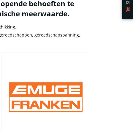
lopende behoeften te
hnische meerwaarde.
chikking.
ijgereedschappen, gereedschapspanning,