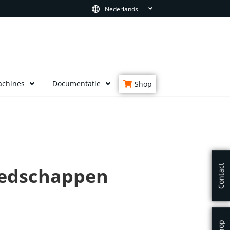
Nederlands
achines
Documentatie
Shop
Contact
reedschappen
Shop