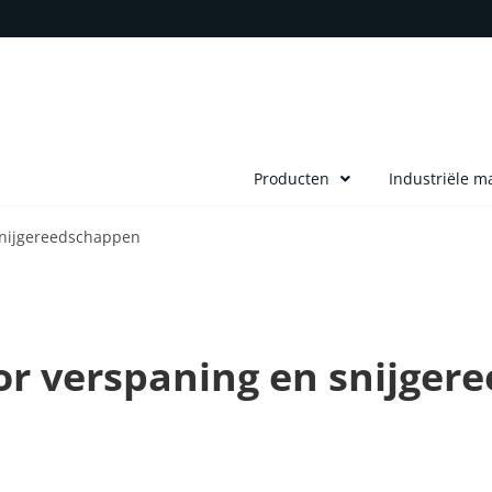
Producten
Industriële m
snijgereedschappen
or verspaning en snijge