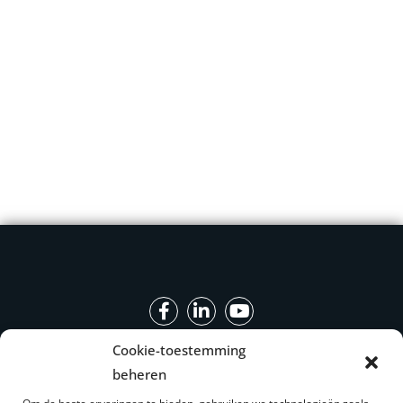
Cookie-toestemming
Onze producten
beheren
Onze expertisegebieden
Industriële machines