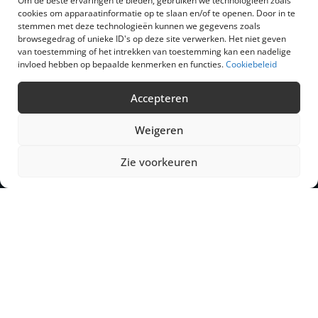
Om de beste ervaringen te bieden, gebruiken we technologieën zoals
cookies om apparaatinformatie op te slaan en/of te openen. Door in te
Catalogus
stemmen met deze technologieën kunnen we gegevens zoals
Nieuws
browsegedrag of unieke ID's op deze site verwerken. Het niet geven
van toestemming of het intrekken van toestemming kan een nadelige
Wie zijn wij ?
invloed hebben op bepaalde kenmerken en functies.
Cookiebeleid
Het team
Contact
Accepteren
Weigeren
EXTROM Wallonie
Zie voorkeuren
Z.I. rue du Charbonnage, 11
B-4020 Wandre – Liège
T +32 (0)4 370 00 75
sales.wl@extrom.net
EXTROM Flandre