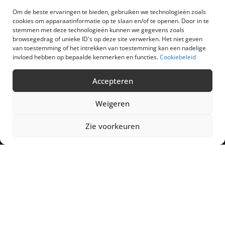
Onze expertisegebieden
Om de beste ervaringen te bieden, gebruiken we technologieën zoals
cookies om apparaatinformatie op te slaan en/of te openen. Door in te
Industriële machines
stemmen met deze technologieën kunnen we gegevens zoals
Catalogus
browsegedrag of unieke ID's op deze site verwerken. Het niet geven
van toestemming of het intrekken van toestemming kan een nadelige
Nieuws
invloed hebben op bepaalde kenmerken en functies.
Cookiebeleid
Wie zijn wij ?
Het team
Accepteren
Contact
Weigeren
Zie voorkeuren
EXTROM Wallonie
Z.I. rue du Charbonnage, 11
B-4020 Wandre – Liège
T +32 (0)4 370 00 75
sales.wl@extrom.net