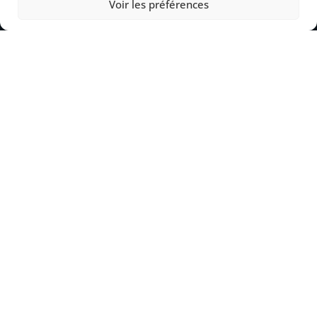
Voir les préférences
EXTROM Wallonie
Z.I. rue du Charbonnage, 11
B-4020 Wandre – Liège
T +32 (0)4 370 00 75
sales.wl@extrom.net
EXTROM Flandre
Industrielaan, 14
B-8810 Lichtervelde
T +32 (0)51 72 35 91
sales.vl@extrom.net